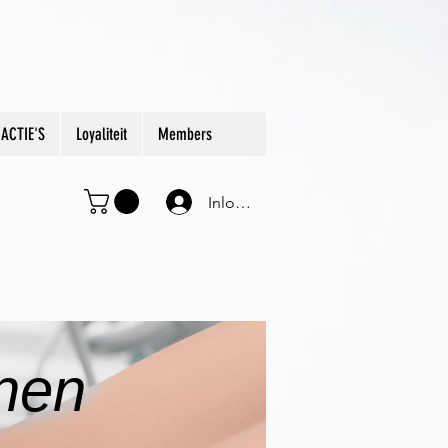
ACTIE'S
Loyaliteit
Members
Inloggen
enen