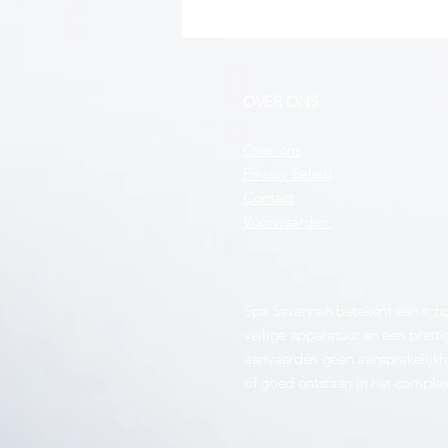
OVER ONS
Over ons
Privacy Beleid
Contact
Voorwaarden
Spa Savannah betekent een scho
veilige apparatuur en een pretti
aanvaarden geen aansprakelijkhe
of goed ontstaan in het comple