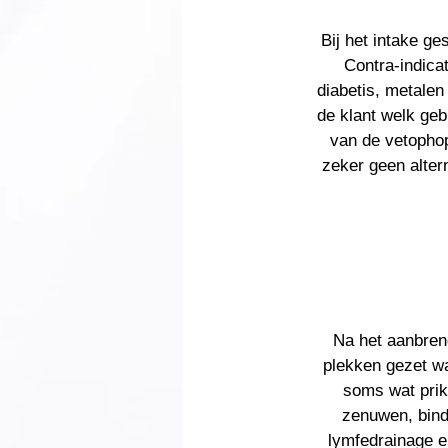
Bij het intake g
Contra-indicat
diabetis, metalen
de klant welk geb
van de vetophop
zeker geen altern
Na het aanbren
plekken gezet wa
soms wat prik
zenuwen, bind
lymfedrainage e