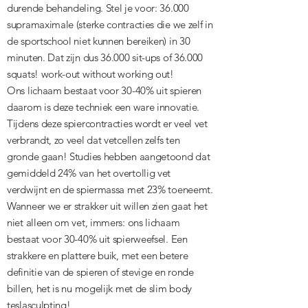
durende behandeling. Stel je voor: 36.000
supramaximale (sterke contracties die we zelf in
de sportschool niet kunnen bereiken) in 30
minuten. Dat zijn dus 36.000 sit-ups of 36.000
squats! work-out without working out!
Ons lichaam bestaat voor 30-40% uit spieren
daarom is deze techniek een ware innovatie.
Tijdens deze spiercontracties wordt er veel vet
verbrandt, zo veel dat vetcellen zelfs ten
gronde gaan! Studies hebben aangetoond dat
gemiddeld 24% van het overtollig vet
verdwijnt en de spiermassa met 23% toeneemt.
Wanneer we er strakker uit willen zien gaat het
niet alleen om vet, immers: ons lichaam
bestaat voor 30-40% uit spierweefsel. Een
strakkere en plattere buik, met een betere
definitie van de spieren of stevige en ronde
billen, het is nu mogelijk met de slim body
teslasculpting!