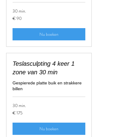
30 min.
90
€ 90
euro
Nu boeken
Teslasculpting 4 keer 1
zone van 30 min
Gespierede platte buik en strakkere
billen
30 min.
175
€ 175
euro
Nu boeken