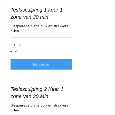
Teslasculpting 1 keer 1
zone van 30 min
Gespierede platte buik en strakkere
billen
30 min.
50
€ 50
euro
Nu boeken
Teslasculpting 2 Keer 1
zone van 30 Min
Gespierede platte buik en strakkere
billen