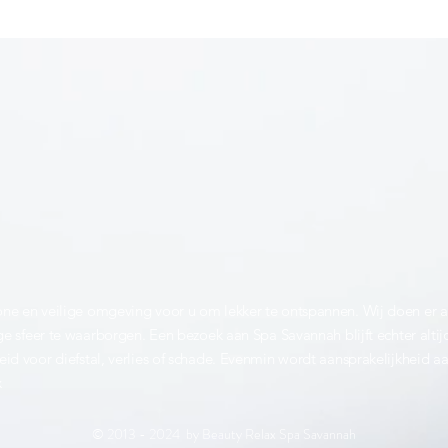
ne en veilige omgeving voor u om lekker te ontspannen. Wij doen er 
ge sfeer te waarborgen. Een bezoek aan Spa Savannah blijft echter altijd
id voor diefstal, verlies of schade. Evenmin wordt aansprakelijkheid 
x
© 2013 - 2024 by Beauty Relax Spa Savannah