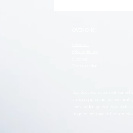
OVER ONS
Over ons
Privacy Beleid
Contact
Voorwaarden
Spa Savannah betekent een scho
veilige apparatuur en een pretti
aanvaarden geen aansprakelijkhe
of goed ontstaan in het comple