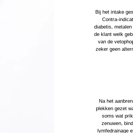
Bij het intake g
Contra-indicat
diabetis, metalen
de klant welk geb
van de vetophop
zeker geen altern
Na het aanbren
plekken gezet wa
soms wat prik
zenuwen, bind
lymfedrainage e