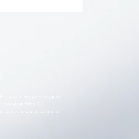
alles aan om een goede hygiëne,
 voor eigen risico. Wij
aanvaard voor schade aan mens