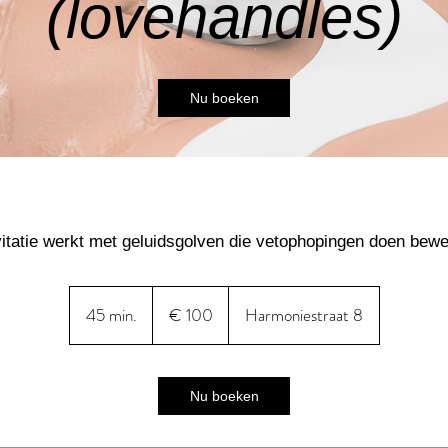
(lovehandles)
Nu boeken
itatie werkt met geluidsgolven die vetophopingen doen bew
100
euro
45 min.
4
€ 100
Harmoniestraat 8
5
m
i
Nu boeken
n
.