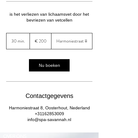
is het verliezen van lichaamsvet door het
bevriezen van vetcellen
200
euro
30 min.
3
€ 200
Harmoniestraat 8
0
m
i
n
Nu boeken
.
Contactgegevens
Harmoniestraat 8, Oosterhout, Nederland
+31162853009
info@spa-savannah.nl
OVER ONS