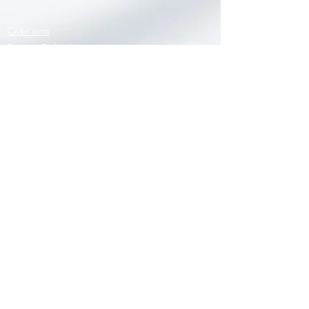
Over ons
Privacy Beleid
Contact
Voorwaarden
Spa Savannah betekent een schone en veilige omgeving voor
u om lekker te ontspannen. Wij doen er alles aan om een
goede hygiëne, veilige apparatuur en een prettige sfeer te
waarborgen. Een bezoek aan Spa Savannah blijft echter altijd
voor eigen risico. Wij aanvaarden geen aansprakelijkheid voor
diefstal, verlies of schade. Evenmin wordt aansprakelijkheid
aanvaard voor schade aan mens of goed ontstaan in het
complex
©
2013 - 2024
by Beauty Relax Spa Savannah