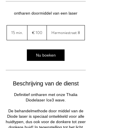
ontharen doormiddel van een laser
100
euro
15 min.
1
€ 100
Harmoniestraat 8
5
m
i
n
Nu boeken
.
Beschrijving van de dienst
Definitief ontharen met onze Thalia
Diodelaser Ice3 wave.
De behandelmethode door middel van de
Diode laser is speciaal ontwikkeld voor alle
huidtypen, dus ook voor de donkere tot zeer
donkere huid! In tegenstelling tot het licht