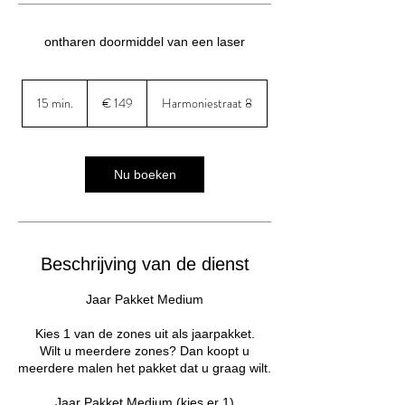
ontharen doormiddel van een laser
149
euro
15 min.
1
€ 149
Harmoniestraat 8
5
m
i
n
Nu boeken
.
Beschrijving van de dienst
Jaar Pakket Medium
Kies 1 van de zones uit als jaarpakket.
Wilt u meerdere zones? Dan koopt u
meerdere malen het pakket dat u graag wilt.
Jaar Pakket Medium (kies er 1)