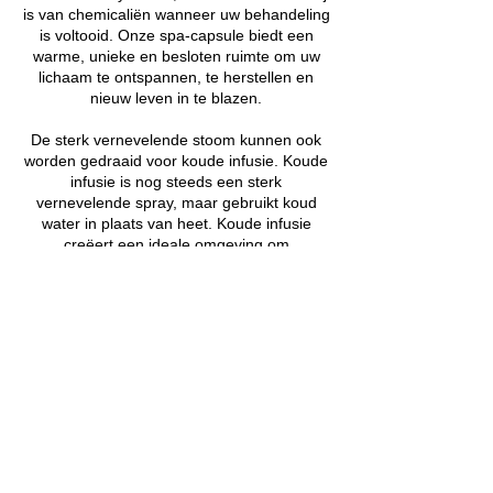
is van chemicaliën wanneer uw behandeling
is voltooid. Onze spa-capsule biedt een
warme, unieke en besloten ruimte om uw
lichaam te ontspannen, te herstellen en
nieuw leven in te blazen.
De sterk vernevelende stoom kunnen ook
worden gedraaid voor koude infusie. Koude
infusie is nog steeds een sterk
vernevelende spray, maar gebruikt koud
water in plaats van heet. Koude infusie
creëert een ideale omgeving om
geïrriteerde huid, inclusief zonnebrand, te
kalmeren, te kalmeren en te hydrateren.
en nog veel meer.
Contactgegevens