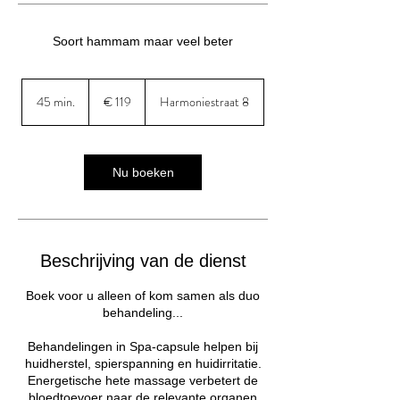
Soort hammam maar veel beter
119
euro
45 min.
4
€ 119
Harmoniestraat 8
5
m
i
n
Nu boeken
.
Beschrijving van de dienst
Boek voor u alleen of kom samen als duo
behandeling...
Behandelingen in Spa-capsule helpen bij
huidherstel, spierspanning en huidirritatie.
Energetische hete massage verbetert de
bloedtoevoer naar de relevante organen