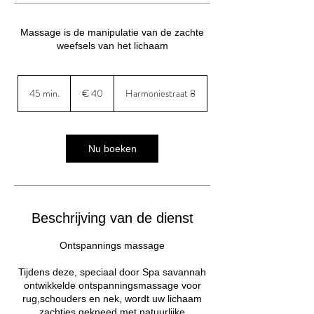
Massage is de manipulatie van de zachte
weefsels van het lichaam
40
euro
45 min.
4
€ 40
Harmoniestraat 8
5
m
i
n
Nu boeken
.
Beschrijving van de dienst
Ontspannings massage
Tijdens deze, speciaal door Spa savannah
ontwikkelde ontspanningsmassage voor
rug,schouders en nek, wordt uw lichaam
zachtjes gekneed met natuurlijke