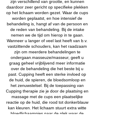
zijn verschillend van grootte, en kunnen
daardoor zeer gericht op specifieke plekken
op het lichaam worden gezet. Waar de cups
worden geplaatst, en hoe intensief de
behandeling is, hangt af van de persoon en
de reden van behandeling. Bij de intake
nemen we de tijd om hierop in te gaan.
Wanneer u langer of veel last heeft van b.v.
vastzittende schouders, kan het raadzaam
zijn om meerdere behandelingen te
ondergaan.masseuze/masseur, geeft u
graag geheel vrijblijvend meer informatie
over de behandeling die het beste bij u
past. Cupping heeft een sterke invloed op
de huid, de spieren, de bloedsomloop en
het zenuwstelsel. Bij de toepassing van
Cupping therapie zie je door de plaatsing en
massage met de cups een plaatselijke
reactie op de huid, die rood tot donkerblauw
kan kleuren. Het lichaam stuurt extra witte
bloedlichaampjes naar de plek waar de
cupping is gedaan, en nodigt zo het lichaa