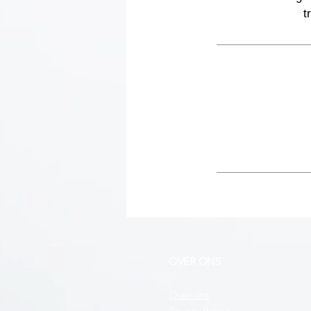
t
OVER ONS
Over ons