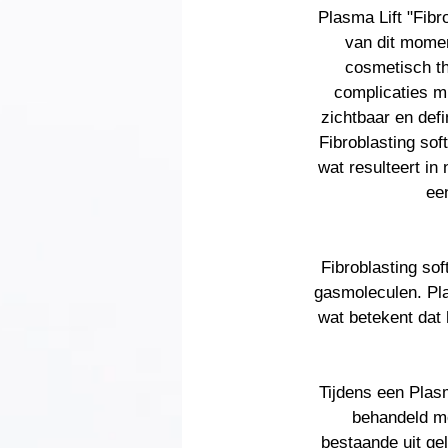
Plasma Lift "Fibr
van dit momen
cosmetisch th
complicaties mi
zichtbaar en defi
Fibroblasting soft
wat resulteert i
ee
Fibroblasting so
gasmoleculen. Pla
wat betekent dat 
Tijdens een Plasm
behandeld me
bestaande uit ge