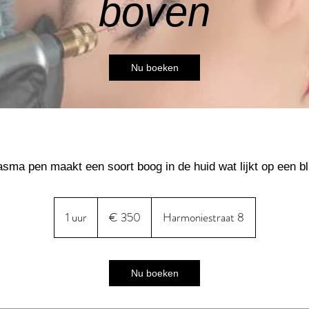
boven
Nu boeken
asma pen maakt een soort boog in de huid wat lijkt op een b
350
euro
1 uur
1
€ 350
Harmoniestraat 8
u
u
Nu boeken