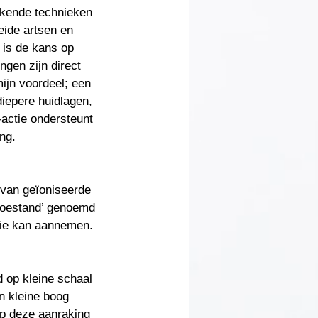
rekende technieken
eide artsen en
 is de kans op
ngen zijn direct
mijn voordeel; een
 diepere huidlagen,
actie ondersteunt
ng.
 van geïoniseerde
etoestand’ genoemd
erie kan aannemen.
d op kleine schaal
n kleine boog
op deze aanraking