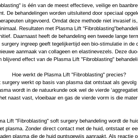
oblasting" is één van de meest effectieve, veilige en baanb
t. De behandelingen worden uitsluitend door speciaal opgel
erapeuten uitgevoerd. Omdat deze methode niet invasief is,
nimaal. Resultaten met Plasma Lift "Fibroblasting"behandeli
nitief. Daarnaast heeft de behandeling een tweede lange ter
 surgery ingreep geeft tegelijkertijd een bio-stimulatie in de
n nieuwe aanmaak van collageen en elastinevezels. Deze duo-
n blijvend effect van de Plasma Lift "Fibroblasting" behandeli
Hoe werkt de Plasma Lift "Fibroblasting" precies?
ft surgery werkt op basis van plasma dat ontstaat als gevolg
sma wordt in de natuurkunde ook wel de vierde ‘aggregati
het naast vast, vloeibaar en gas de vierde vorm is die mat
a Lift "Fibroblasting" soft surgery behandeling wordt de hui
t plasma. Zonder direct contact met de huid, ontstaat er ee
laden plasma die de huid puntsgewijs aanraakt. Als reactie 