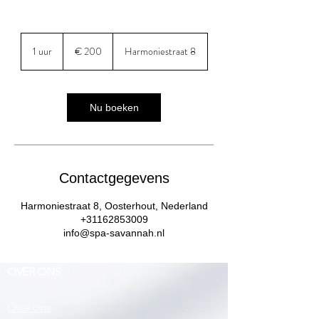
200
euro
1 uur
1
€ 200
Harmoniestraat 8
u
u
Nu boeken
Contactgegevens
Harmoniestraat 8, Oosterhout, Nederland
+31162853009
info@spa-savannah.nl
OVER ONS
Over ons