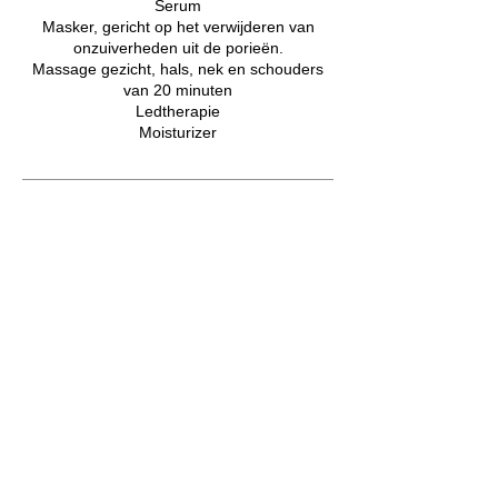
Serum
Masker, gericht op het verwijderen van
onzuiverheden uit de porieën.
Massage gezicht, hals, nek en schouders
van 20 minuten
Ledtherapie
Moisturizer
Contactgegevens
Harmoniestraat 8, Oosterhout, Nederland
+31162853009
info@spa-savannah.nl
OVER ONS
Over ons
Privacy Beleid
Contact