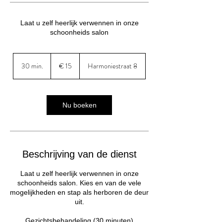
Laat u zelf heerlijk verwennen in onze
schoonheids salon
15
euro
30 min.
3
€ 15
Harmoniestraat 8
0
m
i
n
Nu boeken
.
Beschrijving van de dienst
Laat u zelf heerlijk verwennen in onze
schoonheids salon. Kies en van de vele
mogelijkheden en stap als herboren de deur
uit.
Gezichtsbehandeling (30 minuten)